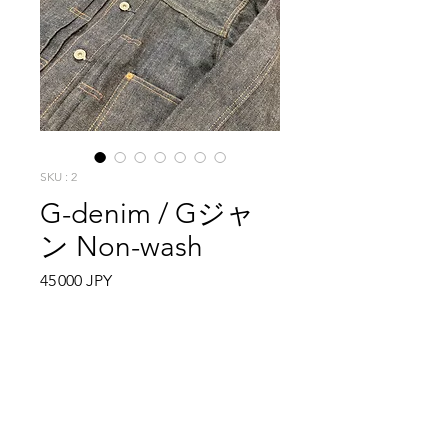
SKU : 2
G-denim / Gジャ
ン Non-wash
Prix
45 000 JPY
Quantité
*
Rupture de stock