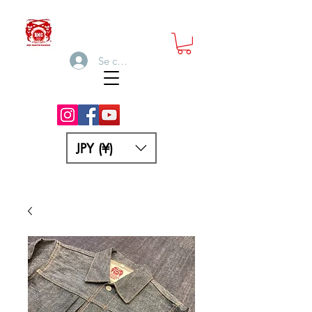
Se connecter
JPY (¥)