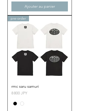
Ajouter au panier
pre-order
rmc saru samuri
Prix
8 800 JPY