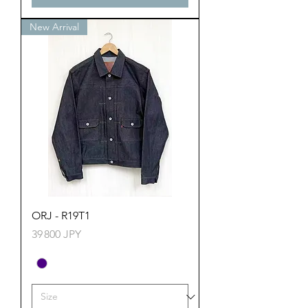
New Arrival
ORJ - R19T1
Prix
39 800 JPY