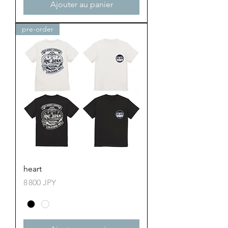
Ajouter au panier
pre-order
heart
Prix
8 800 JPY