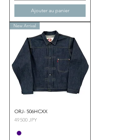
Ajouter au panier
New Arrival
ORJ- 506HCXX
Prix
49 500 JPY