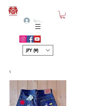
Se connecter
JPY (¥)