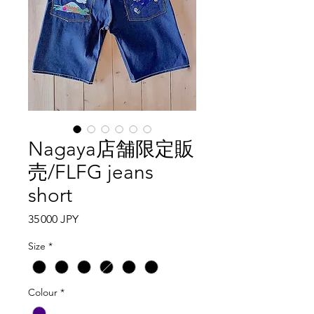
Nagaya店舗限定販
売/FLFG jeans
short
Prix
35 000 JPY
Size
*
Colour
*